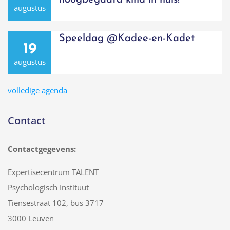
hoogbegaafd kind in huis!
augustus
Speeldag @Kadee-en-Kadet
19
augustus
volledige agenda
Contact
Contactgegevens:
Expertisecentrum TALENT
Psychologisch Instituut
Tiensestraat 102, bus 3717
3000 Leuven