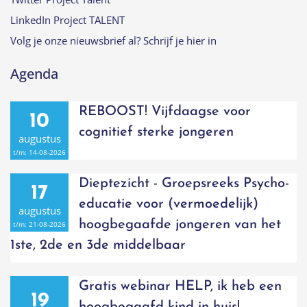
LinkedIn Project TALENT
Volg je onze nieuwsbrief al? Schrijf je hier in
Agenda
REBOOST! Vijfdaagse voor
10
cognitief sterke jongeren
augustus
t/m:
14-08-2026
Dieptezicht - Groepsreeks Psycho-
17
educatie voor (vermoedelijk)
augustus
hoogbegaafde jongeren van het
t/m:
21-08-2026
1ste, 2de en 3de middelbaar
Gratis webinar HELP, ik heb een
19