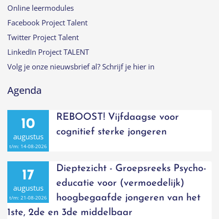
Online leermodules
Facebook Project Talent
Twitter Project Talent
LinkedIn Project TALENT
Volg je onze nieuwsbrief al? Schrijf je hier in
Agenda
REBOOST! Vijfdaagse voor
10
cognitief sterke jongeren
augustus
t/m:
14-08-2026
Dieptezicht - Groepsreeks Psycho-
17
educatie voor (vermoedelijk)
augustus
hoogbegaafde jongeren van het
t/m:
21-08-2026
1ste, 2de en 3de middelbaar