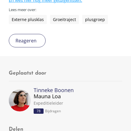
En lees hier nog meer getuigenissen.
Lees meer over:
Externe plusklas
Groeitraject
plusgroep
Reageren
Geplaatst door
Tinneke Boonen
Mauna Loa
Expeditieleider
78
Bijdragen
Delen