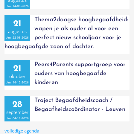
augustus
t/m:
14-08-2026
Thema2daagse hoogbegaafdheid:
21
wapen je als ouder al voor een
augustus
perfect nieuw schooljaar voor je
t/m:
22-08-2026
hoogbegaafgde zoon of dochter.
Peers4Parents supportgroep voor
21
ouders van hoogbegaafde
oktober
kinderen
t/m:
16-12-2026
Traject Begaafdheidscoach /
28
Begaafheidscoördinator - Leuven
september
t/m:
04-12-2026
volledige agenda